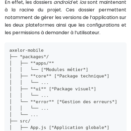
En effet, les dossiers
android
et
ios
sont maintenant
à la racine du projet. Ces dossier permettent
notamment de gérer les versions de l’application sur
les deux plateformes ainsi que les configurations et
les permissions à demander à l’utilisateur.
axelor-mobile
├── *packages*/
│   ├── **apps/**
│   │   └── [*Modules métier*]
│   ├── **core** [*Package technique*]
│   │   └── ...
│   ├── **ui** [*Package visuel*]
│   │   └── ...
│   └── **error** [*Gestion des erreurs*]
│   │   └── ...
│   └── ...
├── src/
│   ├── App.js [*Application globale*]