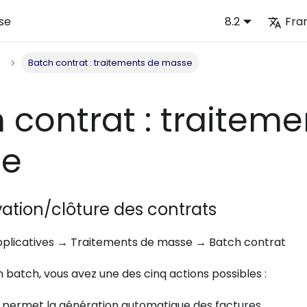
se
8.2
Fra
Batch contrat : traitements de masse
 contrat : traiteme
e
vation/clôture des contrats
applicatives → Traitements de masse → Batch contrat
n batch, vous avez une des cinq actions possibles :
: permet la génération automatique des factures.