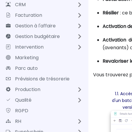
CRM
Résilier
: ce 
Facturation
Gestion à l'affaire
Activation d
Gestion budgétaire
Activation d
Intervention
(avenants) d
Marketing
Revaloriser 
Parc auto
Vous trouverez p
Prévisions de trésorerie
Production
1.1. Acc
Qualité
d'un batch
vers
RGPD
RH
Supplychain