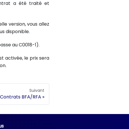
trat a été traité et
le version, vous allez
us disponible.
passe au C0018-1).
st activée, le prix sera
on.
Suivant
Contrats BFA/RFA
us