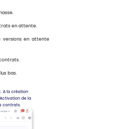
masse.
rats en attente.
s versions en attente
contrats.
lus bas.
 A la création
 Activation de la
s contrats.