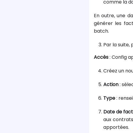
comme la dat
En outre, une dat
générer les fac
batch.
Par la suite
Accès
: Config a
Créez un no
Action
: séle
Type
: rense
Date de fact
aux contrats
apportées.