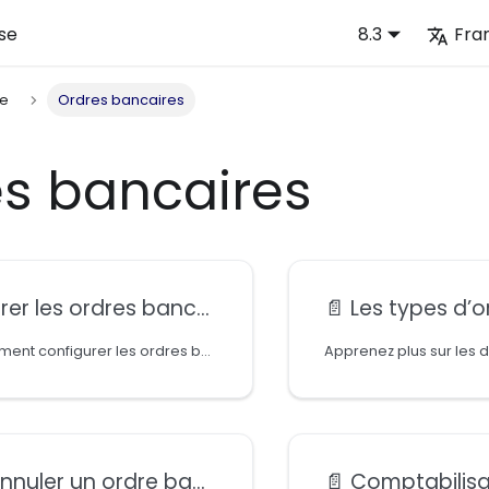
se
8.3
Fra
ie
Ordres bancaires
s bancaires
r les ordres bancaires
📄️
Les types d’or
Apprenez comment configurer les ordres bancaires
uler un ordre bancaire
📄️
Comptabilisation d