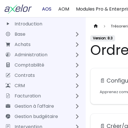
AOS
AOM
Modules Pro & Enterpri
Introduction
Trésorer
Base
Version: 8.3
Ordre
Achats
Administration
Comptabilité
Contrats
📄️
Configure
CRM
Facturation
Gestion à l'affaire
Gestion budgétaire
📄️
Créer/ann
Intervention