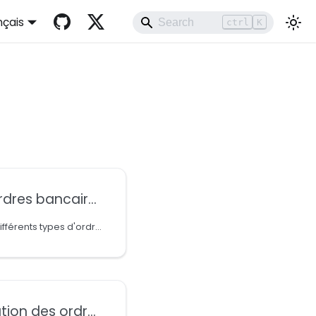
nçais
ctrl
K
dres bancaires
Apprenez plus sur les différents types d'ordres bancaires sur AOS
es ordres bancaires